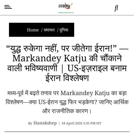
स्वास्थ्य
समाचार
Home
/
समाचार
/
दुनिया
स्तंभ
“युद्ध रुकेगा नहीं, पर जीतेगा ईरान!” —
शब्द
Markandey Katju की चौंकाने
राजनीति
वाली भविष्यवाणी | US-इज़राइल बनाम
मनोरंजन
देश
ईरान विश्लेषण
तकनीक
व
मध्य-पूर्व में बढ़ते तनाव पर Markandey Katju का बड़ा
विज्ञान
विश्लेषण—क्या US-ईरान युद्ध फिर भड़केगा? जानिए आर्थिक
अन्य
और राजनीतिक कारण।
Hastakshep
By
|
18 April 2026 3:35 PM IST