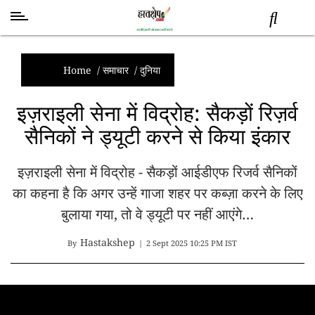
स्वास्थ्य
समाचार
Home
/
समाचार
/
दुनिया
स्तंभ
इज़राइली सेना में विद्रोह: सैकड़ों रिज़र्व
शब्द
सैनिकों ने ड्यूटी करने से किया इंकार
राजनीति
मनोरंजन
इज़राइली सेना में विद्रोह - सैकड़ों आईडीएफ रिजर्व सैनिकों
देश
का कहना है कि अगर उन्हें गाजा शहर पर कब्ज़ा करने के लिए
तकनीक
व
बुलाया गया, तो वे ड्यूटी पर नहीं आएंगे…
विज्ञान
Hastakshep
अन्य
By
|
2 Sept 2025 10:25 PM IST