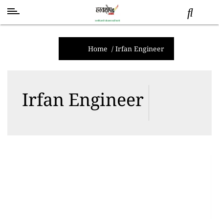
स्वास्थ्य
समाचार
Home
/
Irfan Engineer
स्तंभ
शब्द
Irfan Engineer
राजनीति
मनोरंजन
देश
तकनीक
व
विज्ञान
अन्य