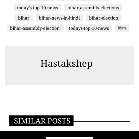
today's top 10 news
bihar-assembly-elections
bihar
bihar-news-in-hindi
bihar-election
bihar-assembly-election
todays-top-10-news
बिहार
Hastakshep
SIMILAR POSTS