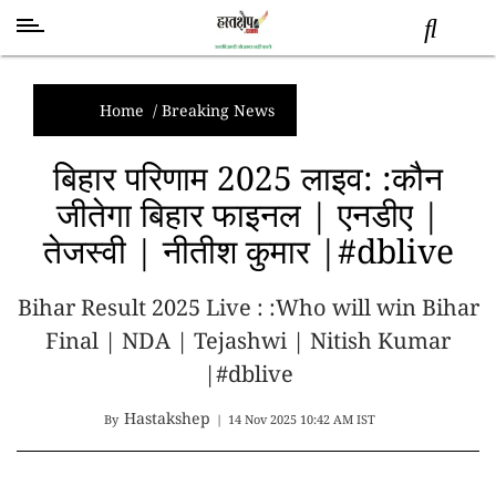
स्वास्थ्य
समाचार
Home
/
Breaking News
स्तंभ
बिहार परिणाम 2025 लाइव: :कौन
शब्द
जीतेगा बिहार फाइनल | एनडीए |
राजनीति
तेजस्वी | नीतीश कुमार |#dblive
मनोरंजन
देश
Bihar Result 2025 Live : :Who will win Bihar
तकनीक
व
Final | NDA | Tejashwi | Nitish Kumar
विज्ञान
|#dblive
अन्य
Hastakshep
By
|
14 Nov 2025 10:42 AM IST