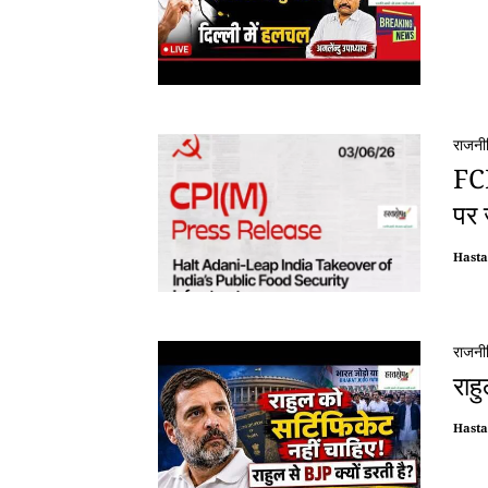
राजनी
FCI
पर 
Hast
राजनी
राह
Hast