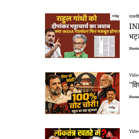
राजनी
IND
भट्ट
Hast
Vide
"वि
Hast
Vide