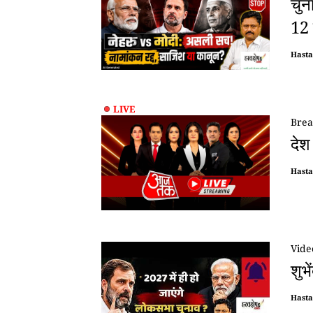
चुन
12 
Hast
LIVE
Brea
देश
Hast
Vide
शुभ
Hast