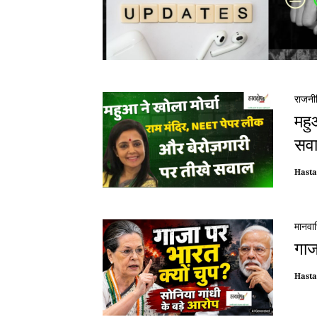
राजनी
महु
सव
Hast
मानवा
गाज
Hast