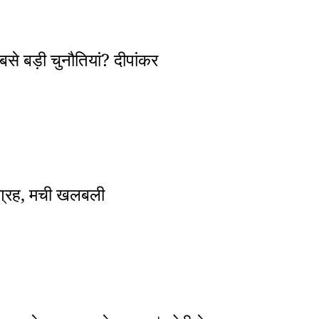
से बड़ी चुनौतियां? दीपांकर
ा आग्रह, मची खलबली