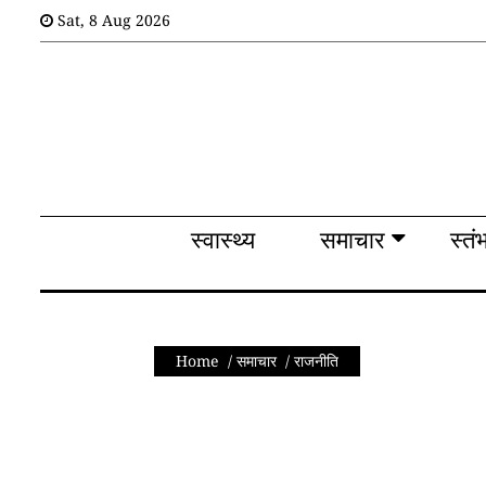
Sat
,
8
Aug 2026
स्वास्थ्य
समाचार
स्तंभ
शब्द
राजनीति
स्वास्थ्य
समाचार
स्तं
मनोरंजन
देश
तकनीक
Home
/
समाचार
/
राजनीति
व
विज्ञान
अन्य