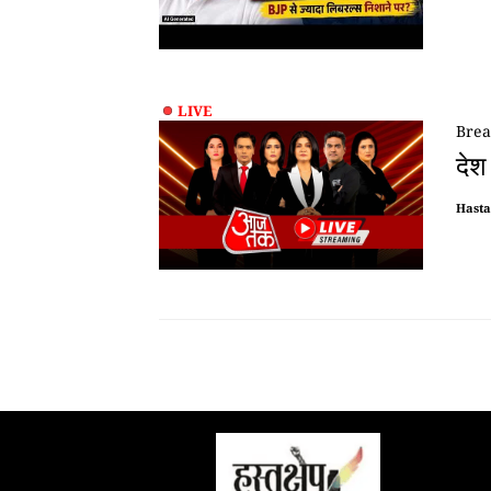
LIVE
Brea
देश
Hast