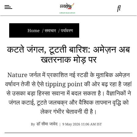
स्वास्थ्य
समाचार
Home
/
समाचार
/
पर्यावरण
स्तंभ
कटते जंगल, टूटती बारिश: अमेज़न अब
शब्द
खतरनाक मोड़ पर
राजनीति
मनोरंजन
Nature जर्नल में प्रकाशित नई स्टडी के मुताबिक अमेज़न
देश
वर्षावन तेजी से ऐसे tipping point की ओर बढ़ रहा है जहां
तकनीक
व
से उसका बड़ा हिस्सा सवाना में बदल सकता है। वैज्ञानिकों ने
विज्ञान
जंगल कटाई, टूटते जलचक्र और वैश्विक तापमान वृद्धि को
अन्य
लेकर गंभीर चेतावनी दी है।
डॉ सीमा जावेद
By
|
9 May 2026 11:06 AM IST