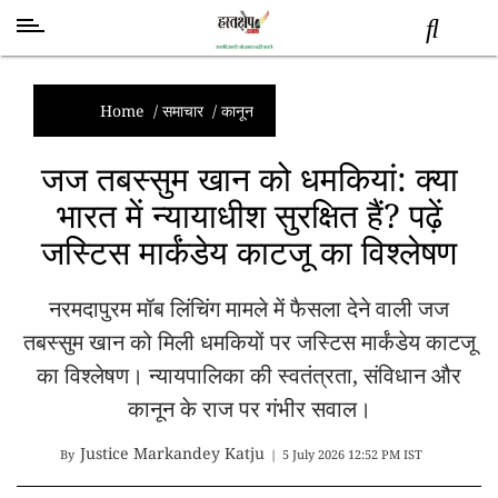
स्वास्थ्य
समाचार
Home
/
समाचार
/
कानून
स्तंभ
जज तबस्सुम खान को धमकियां: क्या
शब्द
भारत में न्यायाधीश सुरक्षित हैं? पढ़ें
राजनीति
जस्टिस मार्कंडेय काटजू का विश्लेषण
मनोरंजन
देश
नरमदापुरम मॉब लिंचिंग मामले में फैसला देने वाली जज
तकनीक
व
तबस्सुम खान को मिली धमकियों पर जस्टिस मार्कंडेय काटजू
विज्ञान
का विश्लेषण। न्यायपालिका की स्वतंत्रता, संविधान और
अन्य
कानून के राज पर गंभीर सवाल।
Justice Markandey Katju
By
|
5 July 2026 12:52 PM IST