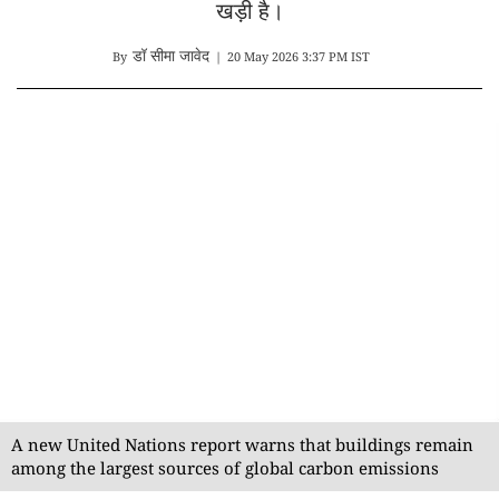
खड़ी है।
डॉ सीमा जावेद
By
|
20 May 2026 3:37 PM IST
A new United Nations report warns that buildings remain
among the largest sources of global carbon emissions