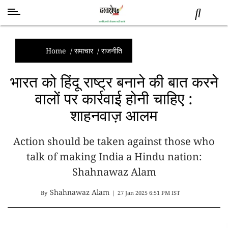
स्वास्थ्य
समाचार
Home
/
समाचार
/
राजनीति
स्तंभ
भारत को हिंदू राष्ट्र बनाने की बात करने
शब्द
वालों पर कार्रवाई होनी चाहिए :
राजनीति
शाहनवाज़ आलम
मनोरंजन
देश
Action should be taken against those who
तकनीक
व
talk of making India a Hindu nation:
विज्ञान
Shahnawaz Alam
अन्य
Shahnawaz Alam
By
|
27 Jan 2025 6:51 PM IST