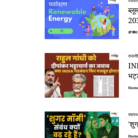
पर्याव
ब्ल
20
डॉ सीमा
राजनी
IND
भट्ट
Hast
स्वास्थ
'शु
Hast