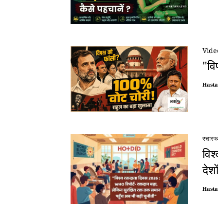
Vide
"वि
Hast
स्वास्थ
विश
देशों
Hast