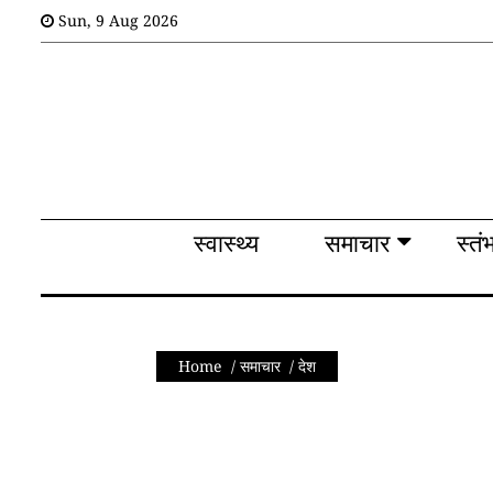
Sun
,
9
Aug 2026
स्वास्थ्य
समाचार
स्तंभ
शब्द
राजनीति
स्वास्थ्य
समाचार
स्तं
मनोरंजन
देश
तकनीक
Home
/
समाचार
/
देश
व
विज्ञान
अन्य