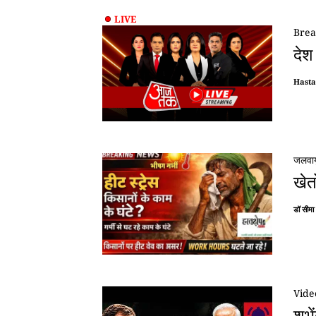
LIVE
Brea
देश
Hast
जलवाय
खेत
डॉ सीमा
Vide
शुभ