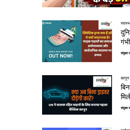
स्वास्थ
दुन
गंभ
संयुक्त 
कानून
बिन
मिल
संयुक्त 