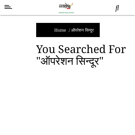
स्वास्थ्य
समाचार
Home
/
ऑपरेशन सिन्दूर
स्तंभ
You Searched For
शब्द
"ऑपरेशन सिन्दूर"
राजनीति
मनोरंजन
देश
तकनीक
व
विज्ञान
अन्य