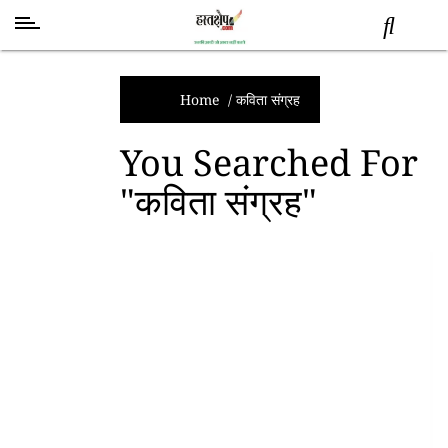
स्वास्थ्य
समाचार
Home
/
कविता संग्रह
स्तंभ
You Searched For
शब्द
"कविता संग्रह"
राजनीति
मनोरंजन
देश
तकनीक
व
विज्ञान
अन्य