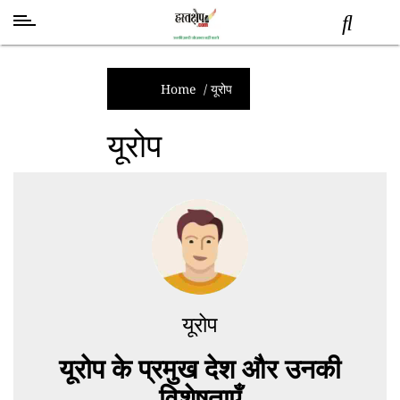
स्वास्थ्य
समाचार
Home
/
यूरोप
स्तंभ
यूरोप
शब्द
राजनीति
मनोरंजन
देश
तकनीक
व
विज्ञान
अन्य
यूरोप
यूरोप के प्रमुख देश और उनकी
विशेषताएँ