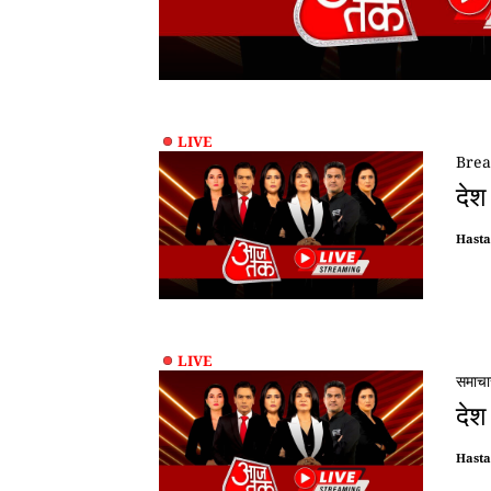
LIVE
Brea
देश
Hast
LIVE
समाचा
देश
Hast