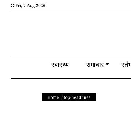
Fri
,
7
Aug 2026
स्वास्थ्य
समाचार
स्तंभ
शब्द
राजनीति
स्वास्थ्य
समाचार
स्तं
मनोरंजन
देश
तकनीक
Home
/
top-headlines
व
विज्ञान
अन्य