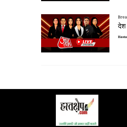
Brea
देश
Hast