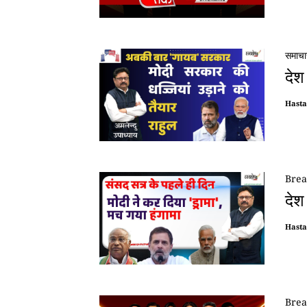
समाचा
देश
Hast
Brea
देश
Hast
Brea