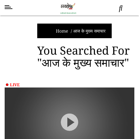
स्वास्थ्य
समाचार
Home
/
आज के मुख्य समाचार
स्तंभ
You Searched For
शब्द
"आज के मुख्य समाचार"
राजनीति
मनोरंजन
देश
LIVE
तकनीक
व
विज्ञान
अन्य